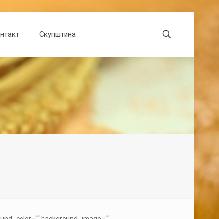
нтакт
Скупштина
round_color=““ background_image=““