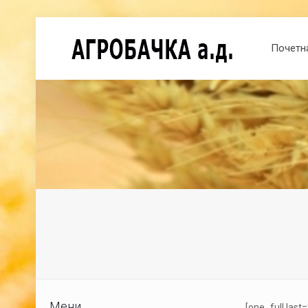
Почетн
Мени
[one_full las