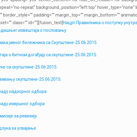
peat=“no-repeat“ background_position=“left top“ hover_type=“none“ lin
““ border_style=““ padding=““ margin_top=““ margin_bottom=““ animati
et=““ class=““ id=““][fusion_text]
Нацрт Правилника о поступку уну
одишњег извештаја о пословању
ника јавног бележника са Скупштине-25.06.2015.
аја о битном догађају са скупштине-25.06.2015.
уке са скупштине-25.06.2015.
зивању скупштине-25.06.2015.
 раду надзорног одбора
 раду извршног одбора
мисије за ревизију
длука за усвајање