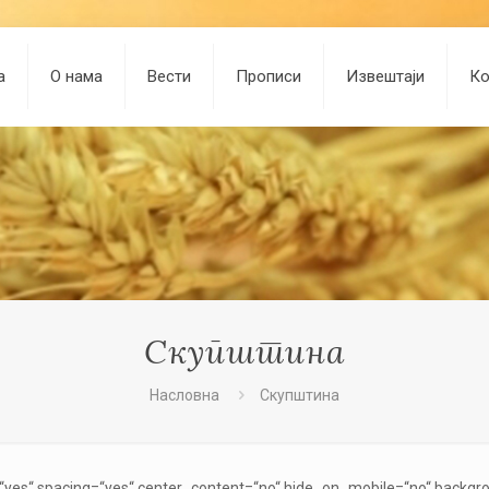
а
О нама
Вести
Прописи
Извештаји
Ко
Скупштина
Насловна
Скупштина
t=“yes“ spacing=“yes“ center_content=“no“ hide_on_mobile=“no“ backg