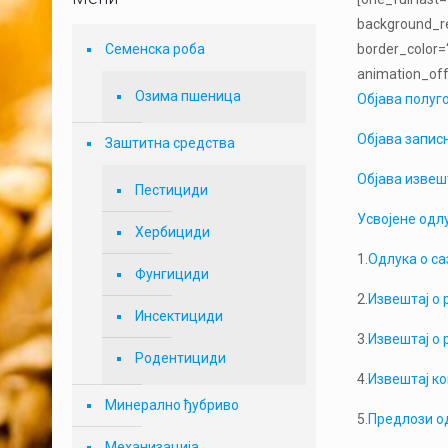
background_re
Семенска роба
border_color=
animation_offs
Озима пшеница
Објава полуг
Објава запис
Заштитна средства
Објава извешт
Пестициди
Усвојене одл
Хербициди
1.
Одлука о са
Фунгициди
2.
Извештај о
Инсектициди
3.
Извештај о
Родентициди
4.
Извештај ко
Минерално ђубриво
5.
Предлози о
Механизација