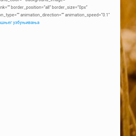
k=““ border_position=“all“ border_size=“0px“
on_type=““ animation_direction=““ animation_speed=“0.1″
трашњег узбуњивања