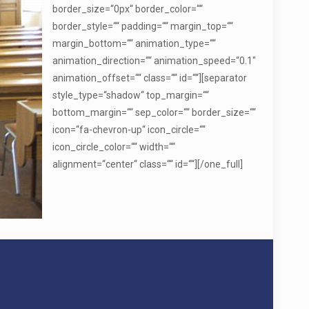
border_size=“0px“ border_color=““
border_style=““ padding=““ margin_top=““
margin_bottom=““ animation_type=““
animation_direction=““ animation_speed=“0.1″
animation_offset=““ class=““ id=““][separator
style_type=“shadow“ top_margin=““
bottom_margin=““ sep_color=““ border_size=““
icon=“fa-chevron-up“ icon_circle=““
icon_circle_color=““ width=““
alignment=“center“ class=““ id=““][/one_full]