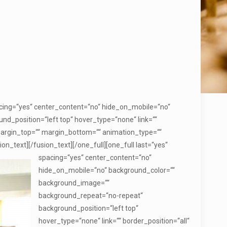
pacing=“yes“ center_content=“no“ hide_on_mobile=“no“
_position=“left top“ hover_type=“none“ link=““
 margin_top=““ margin_bottom=““ animation_type=““
ion_text]
[/fusion_text][/one_full][one_full last=“yes“
spacing=“yes“ center_content=“no“
hide_on_mobile=“no“ background_color=““
background_image=““
background_repeat=“no-repeat“
background_position=“left top“
hover_type=“none“ link=““ border_position=“all“