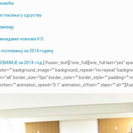
номоћи
а гласање у одсуству
евизију
акнадама чланова Н.О.
 пословању за 2014.годину
ЕВИЗИЈЕ за 2014. год.
[/fusion_text][/one_full][one_full last=“yes“ s
lor=““ background_image=““ background_repeat=“no-repeat“ background
on=“all“ border_size=“0px“ border_color=““ border_style=““ padding=““
ction=““ animation_speed=“0.1″ animation_offset=““ class=““ id=““][fus