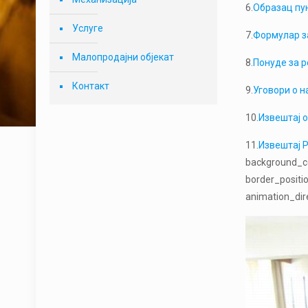
6.
Образац пу
Услуге
7.
Формулар з
Малопродајни објекат
8.
Понуде за р
Контакт
9.
Уговори о н
10.
Извештај о
11.
Извештај Р
background_co
border_positi
animation_dire