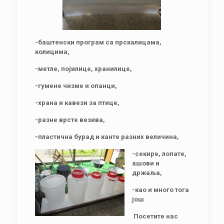
-баштенски програм са прскалицама,
колицима,
-метле, појилице, хранилице,
-гумене чизме и опанци,
-храна и кавези за птице,
-разне врсте везива,
-пластична бурад и канте разних величина,
-секире, лопате,
ашови и
држаља,
-као и много тога
још
Посетите нас