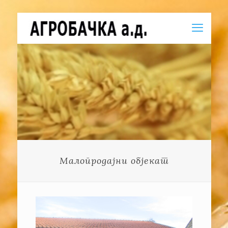
Малопродајни објекат