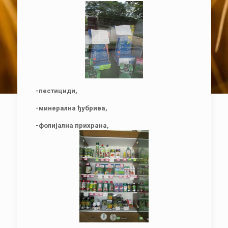
-пестициди,
-минерална ђубрива,
-фолијална прихрана,