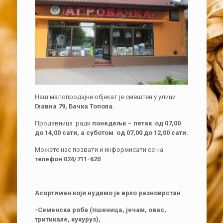
Наш малопродајни објекат је смештен у улици
Главна 79, Бачка Топола.
Продавница ради
понедељк – петак од 07,00
до 14,00 сати, а суботом од 07,00 до 12,00 сати.
Можете нас позвати и информисати се на
телефон 024/711-620
Асортиман који нудимо је врло разноврстан
-Семенска роба (пшеница, јечам, овас,
тритикале, кукуруз),