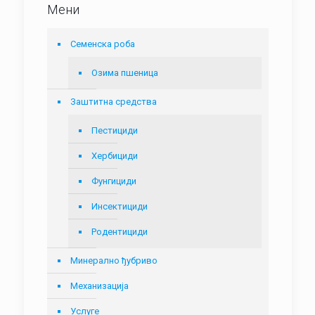
Мени
Семенска роба
Озима пшеница
Заштитна средства
Пестициди
Хербициди
Фунгициди
Инсектициди
Родентициди
Минерално ђубриво
Механизација
Услуге