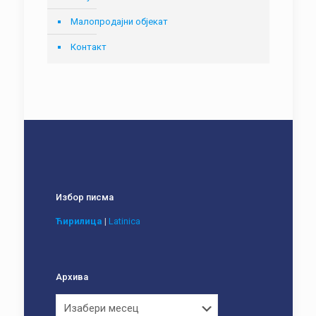
Малопродајни објекат
Контакт
Избор писма
Ћирилица
|
Latinica
Архива
Архива