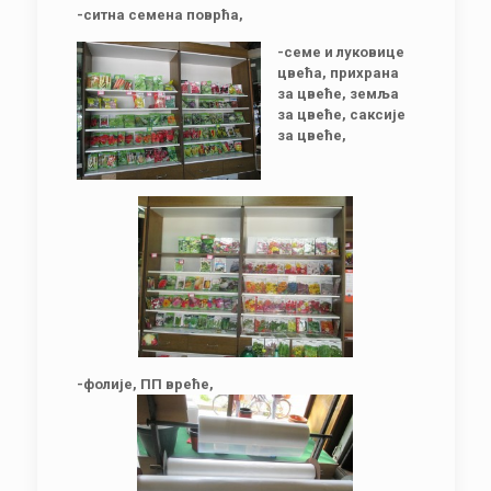
-ситна семена поврћа,
-семе и луковице
цвећа, прихрана
за цвеће, земља
за цвеће, саксије
за цвеће,
-фолије, ПП вреће,