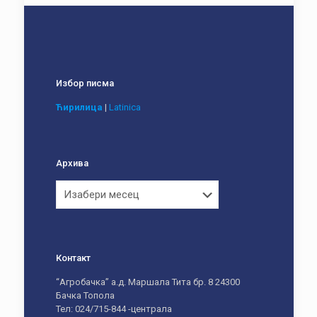
Избор писма
Ћирилица
|
Latinica
Архива
Архива
Контакт
“Агробачка” а.д. Маршала Тита бр. 8 24300
Бачка Топола
Тел: 024/715-844 -централа