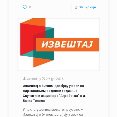
0
Опширније
Urednik
у
29. јун 2026.
Извештај о битном догађају у вези са
одржавањем редовне годишње
Скупштине акционара “Агробачка“ а.д.
Бачка Топола
У прилогу дописа можете преузети: –
Извештај о битном догађају у вези са