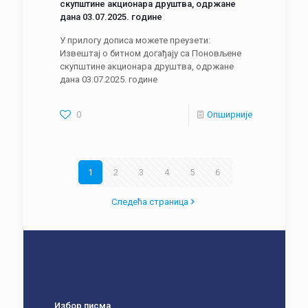
скупштине акционара друштва, одржане
дана 03.07.2025. године
У прилогу дописа можете преузети:
Извештај о битном догађају са Поновљене
скупштине акционара друштва, одржане
дана 03.07.2025. године
0
Опширније
1
2
3
4
5
6
Следећа страница
Избор писма