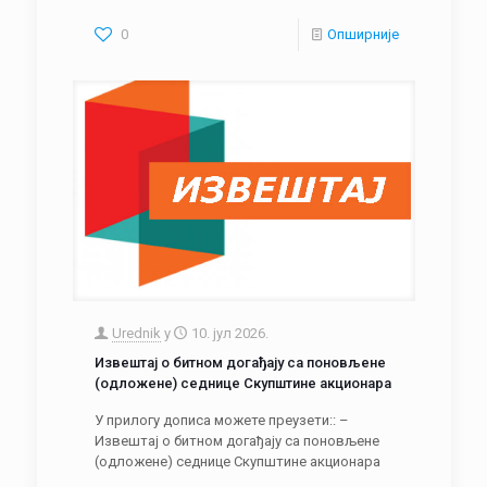
0
Опширније
Urednik
у
10. јул 2026.
Извештај о битном догађају са поновљене
(одложене) седнице Скупштине акционара
У прилогу дописа можете преузети:: –
Извештај о битном догађају са поновљене
(одложене) седнице Скупштине акционара