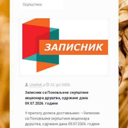
Скупштина
Urednik
у
22. јул 2026.
Записник са Поновљене скупштине
акционара друштва, одржане дана
09.07.2026. године
У прилогу дописа достављамо: –Записник
са Поновљене скупштине акционара
друштва, одржане дана 09.07.2026. године