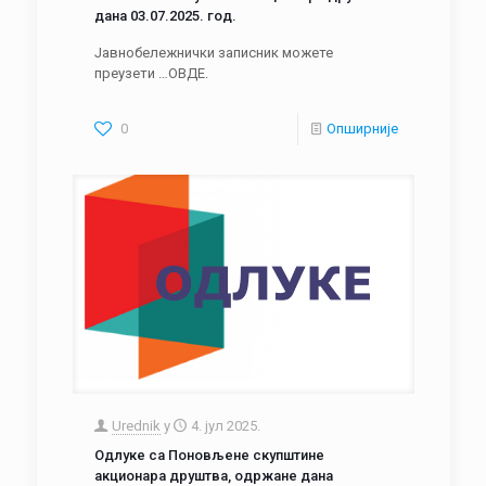
дана 03.07.2025. год.
Јавнобележнички записник можете
преузети …ОВДЕ.
0
Опширније
Urednik
у
4. јул 2025.
Одлуке са Поновљене скупштине
акционара друштва, одржане дана