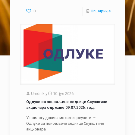
0
Опширније
Urednik
у
10. јул 2026.
Одлуке са поновљене седнице Скупштине
акционара одржане 09.07.2026. год.
У прилогу дописа можете преузети: –
Одлуке са поновљене седнице Скупштине
акционара