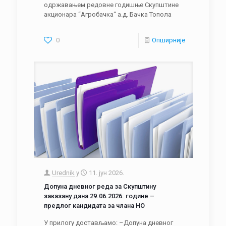
одржавањем редовне годишње Скупштине
акционара “Агробачка“ а.д. Бачка Топола
0
Опширније
Urednik
у
11. јун 2026.
Допуна дневног реда за Скупштину
заказану дана 29.06.2026. године –
предлог кандидата за члана НО
У прилогу достављамо: –Допуна дневног