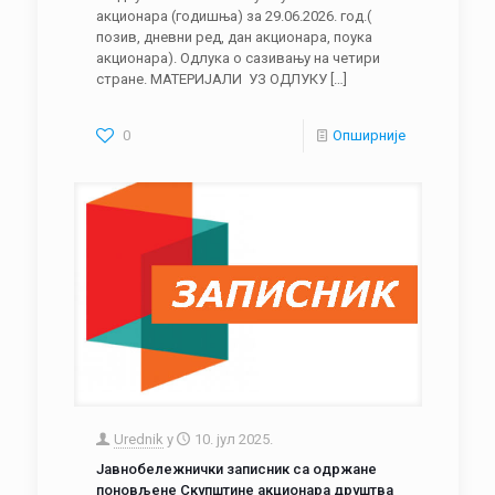
акционара (годишња) за 29.06.2026. год.(
позив, дневни ред, дан акционара, поука
акционара). Одлука о сазивању на четири
стране. МАТЕРИЈАЛИ УЗ ОДЛУКУ
[…]
0
Опширније
Urednik
у
10. јул 2025.
Јавнобележнички записник са одржане
поновљене Скупштине акционара друштва